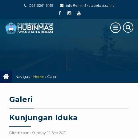
(021) 8261 6465
info@smkn3kotabekasi.sch.id
Navigasi :
Home
/
Galeri
Galeri
Kunjungan Iduka
Diterbitkan :
Sunday, 12 Sep 2021