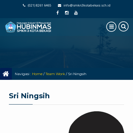
(021) 8261 6465
info@smkn3kotabekasi.sch.id
Navigasi :
Home
/
Team Work
/
Sri Ningsih
Sri Ningsih