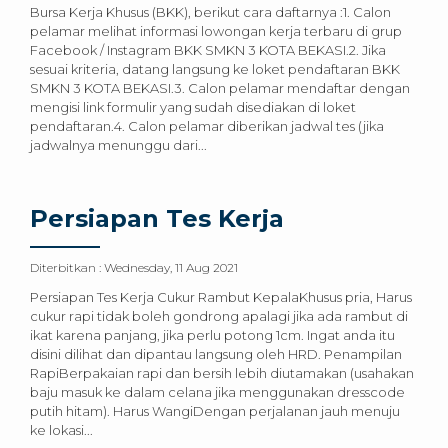
Bursa Kerja Khusus (BKK), berikut cara daftarnya :1. Calon
pelamar melihat informasi lowongan kerja terbaru di grup
Facebook / Instagram BKK SMKN 3 KOTA BEKASI.2. Jika
sesuai kriteria, datang langsung ke loket pendaftaran BKK
SMKN 3 KOTA BEKASI.3. Calon pelamar mendaftar dengan
mengisi link formulir yang sudah disediakan di loket
pendaftaran.4. Calon pelamar diberikan jadwal tes (jika
jadwalnya menunggu dari...
Persiapan Tes Kerja
Diterbitkan :
Wednesday, 11 Aug 2021
Persiapan Tes Kerja Cukur Rambut KepalaKhusus pria, Harus
cukur rapi tidak boleh gondrong apalagi jika ada rambut di
ikat karena panjang, jika perlu potong 1cm. Ingat anda itu
disini dilihat dan dipantau langsung oleh HRD. Penampilan
RapiBerpakaian rapi dan bersih lebih diutamakan (usahakan
baju masuk ke dalam celana jika menggunakan dresscode
putih hitam). Harus WangiDengan perjalanan jauh menuju
ke lokasi...