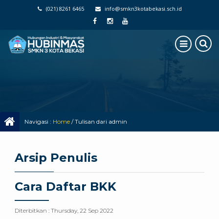
(021) 8261 6465
info@smkn3kotabekasi.sch.id
Navigasi :
Home
/
Tulisan dari admin
Arsip Penulis
Cara Daftar BKK
Diterbitkan :
Thursday, 22 Sep 2022