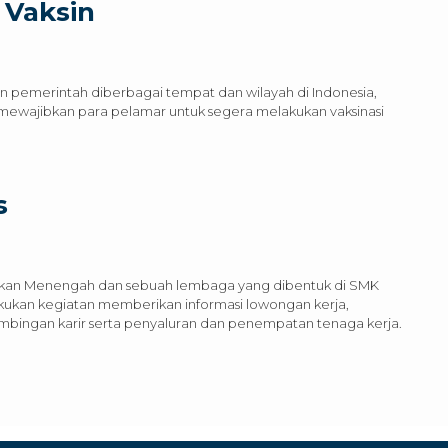
 Vaksin
n pemerintah diberbagai tempat dan wilayah di Indonesia,
a) mewajibkan para pelamar untuk segera melakukan vaksinasi
s
idikan Menengah dan sebuah lembaga yang dibentuk di SMK
akukan kegiatan memberikan informasi lowongan kerja,
mbingan karir serta penyaluran dan penempatan tenaga kerja.