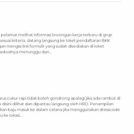
on pelamar melihat informasi lowongan kerja terbaru di grup
esuai kriteria, datang langsung ke loket pendaftaran BKK
mengisi link formulir yang sudah disediakan di loket
 jadwalnya menunggu dari...
rus cukur rapi tidak boleh gondrong apalagi jika ada rambut di
tu disini dilihat dan dipantau langsung oleh HRD. Penampilan
hakan baju masuk ke dalam celana jika menggunakan dresscode
ke lokasi...