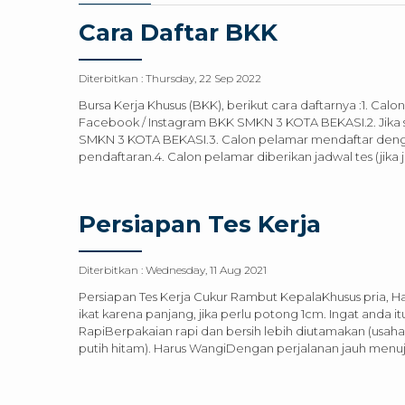
Cara Daftar BKK
Diterbitkan :
Thursday, 22 Sep 2022
Bursa Kerja Khusus (BKK), berikut cara daftarnya :1. Cal
Facebook / Instagram BKK SMKN 3 KOTA BEKASI.2. Jika s
SMKN 3 KOTA BEKASI.3. Calon pelamar mendaftar dengan 
pendaftaran.4. Calon pelamar diberikan jadwal tes (jika
Persiapan Tes Kerja
Diterbitkan :
Wednesday, 11 Aug 2021
Persiapan Tes Kerja Cukur Rambut KepalaKhusus pria, Ha
ikat karena panjang, jika perlu potong 1cm. Ingat anda i
RapiBerpakaian rapi dan bersih lebih diutamakan (usa
putih hitam). Harus WangiDengan perjalanan jauh menuju 