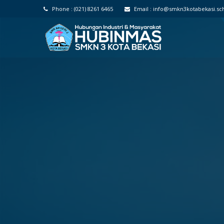
Phone :
(021) 8261 6465
Email :
info@smkn3kotabekasi.sch