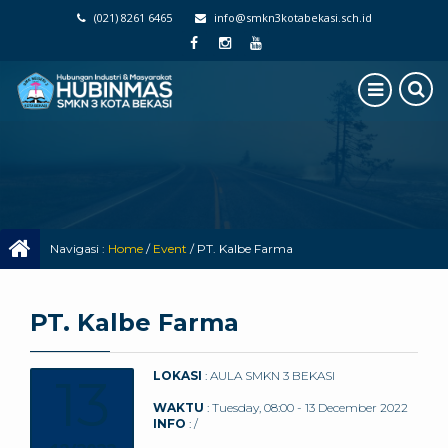
(021) 8261 6465
info@smkn3kotabekasi.sch.id
Navigasi :
Home
/
Event
/
PT. Kalbe Farma
PT. Kalbe Farma
13
LOKASI
: AULA SMKN 3 BEKASI
WAKTU
: Tuesday, 08:00 - 13 December 2022
INFO
: /