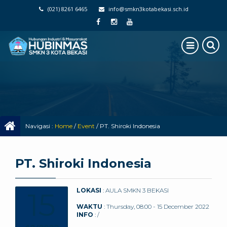
(021) 8261 6465
info@smkn3kotabekasi.sch.id
Navigasi :
Home
/
Event
/
PT. Shiroki Indonesia
PT. Shiroki Indonesia
15
LOKASI
: AULA SMKN 3 BEKASI
WAKTU
: Thursday, 08:00 - 15 December 2022
INFO
: /