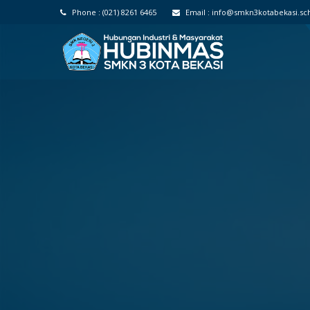
Phone :
(021) 8261 6465
Email :
info@smkn3kotabekasi.sch