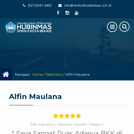
(021) 8261 6465
info@smkn3kotabekasi.sch.id
Navigasi :
Home
/
Testimoni
/
Alfin Maulana
Alfin Maulana
Alfin Maulana
( Operator Forklift / Cilegon )
"..Saya Sangat Puas Adanya BKK di