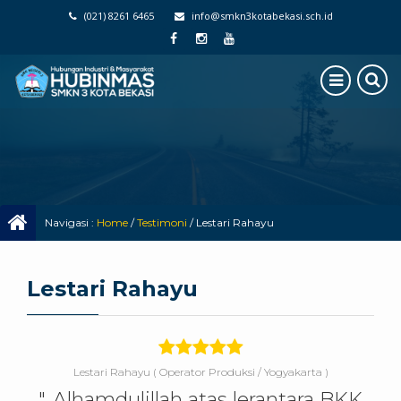
(021) 8261 6465
info@smkn3kotabekasi.sch.id
Navigasi :
Home
/
Testimoni
/
Lestari Rahayu
Lestari Rahayu
Lestari Rahayu
( Operator Produksi / Yogyakarta )
"..Alhamdulillah atas lerantara BKK