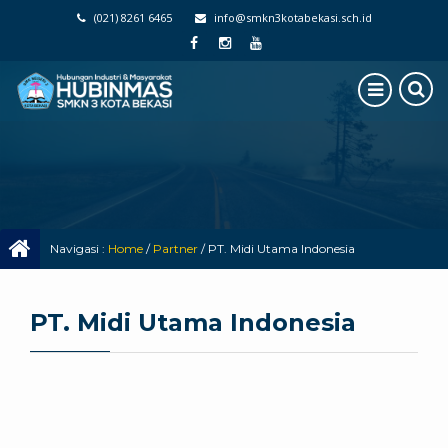
(021) 8261 6465
info@smkn3kotabekasi.sch.id
Navigasi :
Home
/
Partner
/
PT. Midi Utama Indonesia
PT. Midi Utama Indonesia