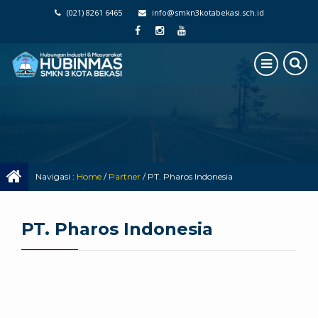
(021) 8261 6465
info@smkn3kotabekasi.sch.id
Navigasi :
Home
/
Partner
/
PT. Pharos Indonesia
PT. Pharos Indonesia