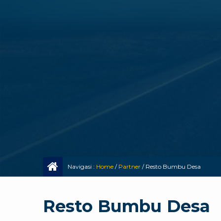
Navigasi :
Home
/
Partner
/
Resto Bumbu Desa
Resto Bumbu Desa