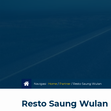
Navigasi :
Home
/
Partner
/
Resto Saung Wulan
Resto Saung Wulan