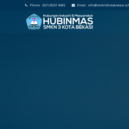
Phone :
(021) 8261 6465
Email :
info@smkn3kotabekasi.sch