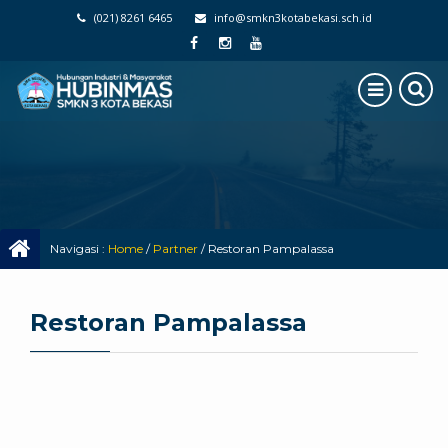
(021) 8261 6465
info@smkn3kotabekasi.sch.id
Navigasi :
Home
/
Partner
/
Restoran Pampalassa
Restoran Pampalassa