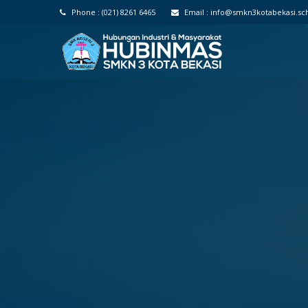
Phone :
(021) 8261 6465
Email :
info@smkn3kotabekasi.sch