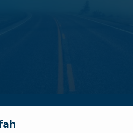
h
fah