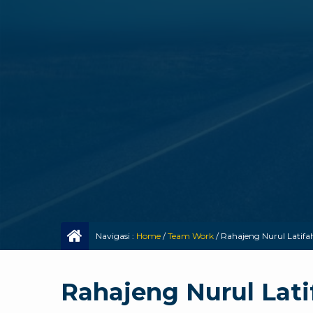
Navigasi :
Home
/
Team Work
/
Rahajeng Nurul Latifa
Rahajeng Nurul Lati