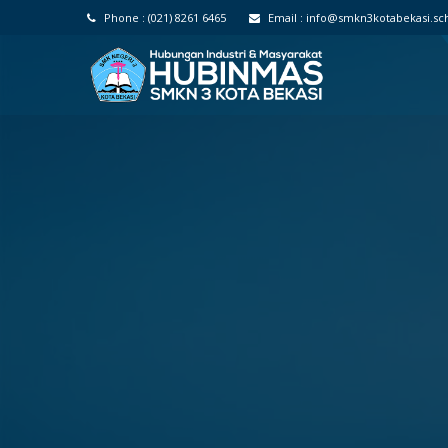
Phone :
(021) 8261 6465
Email :
info@smkn3kotabekasi.sch