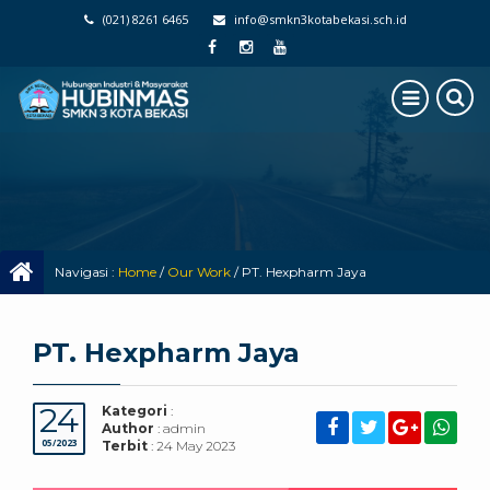
(021) 8261 6465
info@smkn3kotabekasi.sch.id
Navigasi :
Home
/
Our Work
/
PT. Hexpharm Jaya
PT. Hexpharm Jaya
24
Kategori
:
Author
: admin
05/2023
Terbit
: 24 May 2023