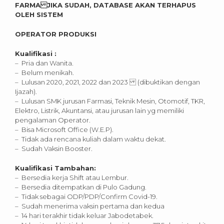
FARMA JIKA SUDAH, DATABASE AKAN TERHAPUS
OLEH SISTEM
OPERATOR PRODUKSI
Kualifikasi :
– Pria dan Wanita.
– Belum menikah.
– Lulusan 2020, 2021, 2022 dan 2023 (dibuktikan dengan
Ijazah).
– Lulusan SMK jurusan Farmasi, Teknik Mesin, Otomotif, TKR,
Elektro, Listrik, Akuntansi, atau jurusan lain yg memiliki
pengalaman Operator.
– Bisa Microsoft Office (W.E.P).
– Tidak ada rencana kuliah dalam waktu dekat.
– Sudah Vaksin Booster.
Kualifikasi Tambahan:
– Bersedia kerja Shift atau Lembur.
– Bersedia ditempatkan di Pulo Gadung.
– Tidak sebagai ODP/PDP/Confirm Covid-19.
– Sudah menerima vaksin pertama dan kedua
– 14 hari terakhir tidak keluar Jabodetabek.