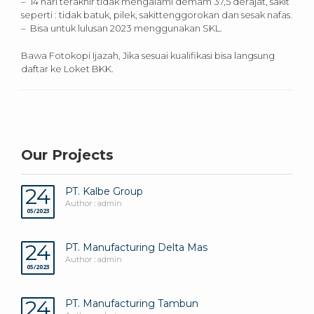
– 14 hari terakhir tidak mengalami demam 37,5 derajat, sakit
seperti : tidak batuk, pilek, sakittenggorokan dan sesak nafas.
– Bisa untuk lulusan 2023 menggunakan SKL.
Bawa Fotokopi Ijazah, Jika sesuai kualifikasi bisa langsung
daftar ke Loket BKK.
Our Projects
24
PT. Kalbe Group
Author : admin
05/2023
24
PT. Manufacturing Delta Mas
Author : admin
05/2023
24
PT. Manufacturing Tambun