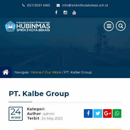
(021) 8261 6465
info@smkn3kotabekasi.sch.id
Navigasi :
Home
/
Our Work
/
PT. Kalbe Group
PT. Kalbe Group
24
Kategori
:
Author
: admin
05/2023
Terbit
: 24 May 2023