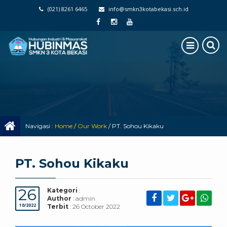
(021) 8261 6465
info@smkn3kotabekasi.sch.id
Navigasi :
Home
/
Our Work
/
PT. Sohou Kikaku
PT. Sohou Kikaku
26
Kategori
:
Author
: admin
10/2022
Terbit
: 26 October 2022