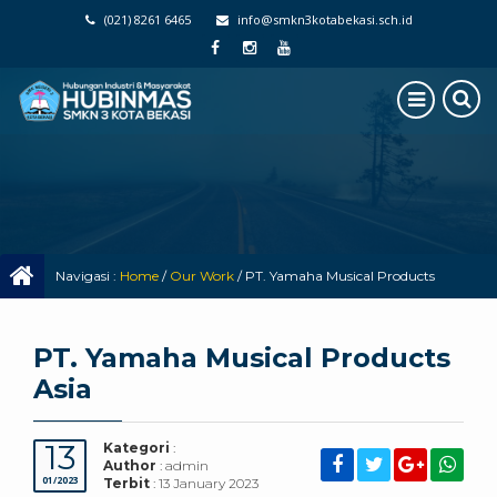
(021) 8261 6465
info@smkn3kotabekasi.sch.id
Navigasi :
Home
/
Our Work
/
PT. Yamaha Musical Products
Asia
PT. Yamaha Musical Products
Asia
13
Kategori
:
Author
: admin
01/2023
Terbit
: 13 January 2023